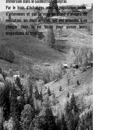
immersion dans le Guillestrois-Queyras.
Par le biais d’échanges avec la population locale,
d’interviews et par la mise en place d’ateliers de
médiation; les deux artistes ont été amenées à se
plonger dans la vie locale pour puiser leurs
inspirations de création.
SIEGE SOCIAL
Artistique
La Charousse
447 route de Queyras
06 17 12 09 59
05600, GUILLESTRE
Laurette Gougeon